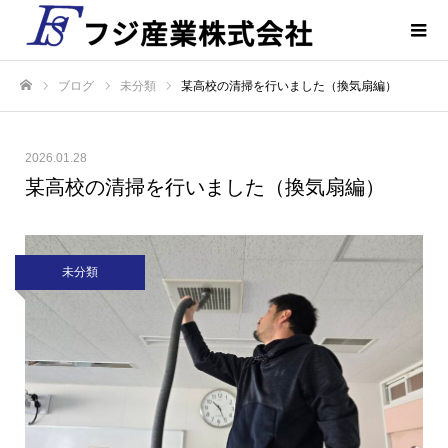
ブログ
未分類
某高校の清掃を行いました（換気扇編）
ホーム
2026.01.28
某高校の清掃を行いました（換気扇編）
未分類